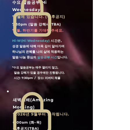
수요 말씀공부(Hi
Wednesday)
*9월에 있습니다. (추후공지)
7:30pm (말씀 강해시/TBA)
​*9월, 하반기를 기대해 주세요.
Hi-W(Hi Wednesday)
시간은,
성경 말씀에 대해 더욱 깊이 알아가며
하나님의 은혜를 나의 삶에 적용하는
​말씀 나눔 중심의
말씀공부 시간
입니다.
*수요 말씀공부는 매주 열리지 않고,
말씀 강해가 있을 경우에만 진행됩니다.
시간: 7:30pm / 장소: 리버티 채플
새벽예배(
Amazing
Morning
)
*2026
년 9월부터 시작됩니다.
6:00am (화-목)
추후공지(TBA)