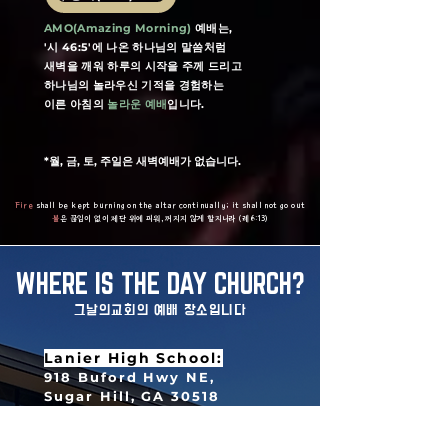
AMO(Amazing Morning)
예배는,
'시 46:5'에 나온 하나님의 말씀처럼
새벽을 깨워 하루의 시작을 주께 드리고
하나님의 놀라우신 기적을 경험하는
이른 아침의
놀라운 예배
입니다.
*월, 금, 토, 주일은 새벽예배가 없습니다.
Fire
shall be kept burning on the altar continually; it shall not go out
불
은 끊임이 없이 제단 위에 피워, 꺼지지 않게 할지니라
(
레 6:13)
WHERE IS THE DAY CHURCH?
​그날의교회의 예배 장소입니다
​Lanier High School:
918 Buford Hwy NE,
Sugar Hill, GA 30518
주일예배 | King's Chapel
10:00am