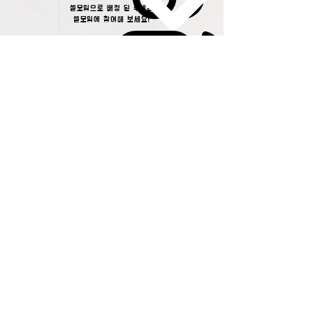
셀모임으로 배정 된 후에는
셀모임에 참여해 보세요!
셀장님의 인도하에
1주에 한 번 셀모임을 갖습니다.
겨울(​12월)과 여름(6-7월)에는
잠시 쉬어가는 방학이 있습니다!
여름 방학 후 8월부터는
새로운 셀으로 변경이 됩니다.
새롭게 세워지는 셀장님과
​배정 될 셀을 위해 기도해 주세요!
GET BATIZED
​침례(세례)를 통해 예수님이 나의 구주임을 고백해 보세요
*돌아오는 침례식 날짜 : 2026년 5월 24일