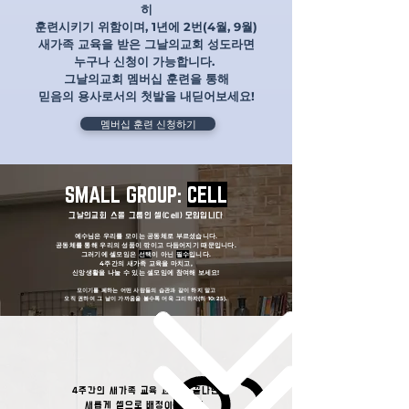
히
훈련시키기 위함이며,
1년에 2번(4월, 9월)
새가족 교육을 받은 그날의교회 성도라면
​누구나 신청이 가능합니다.
그날의교회 멤버십 훈련을 통해
믿음의 용사로서의 첫발을 내딛어보세요!
멤버십 훈련 신청하기
SMALL GROUP:
CELL
그날의교회 스몰 그룹인 셀(Cell) 모임입니다
예수님은 우리를 모이는 공동체로 부르셨습니다.
공동체를 통해 우리의 성품이 깎이고 다듬어지기 때문입니다.
그러기에 ​셀모임은
선택
이 아닌
필수
입니다.
4주간의 새가족 교육을 마치고,
​신앙생활을 나눌 수 있는 셀모임에 참여해 보세요!
모이기를 폐하는 어떤 사람들의 습관과 같이 하지 말고
​오직 권하여 그 날이 가까움을 볼수록 더욱 그리하자(히 10:25).
4주간의 새가족 교육 과정이 끝나면
새롭게 셀으로 배정이 됩니다.