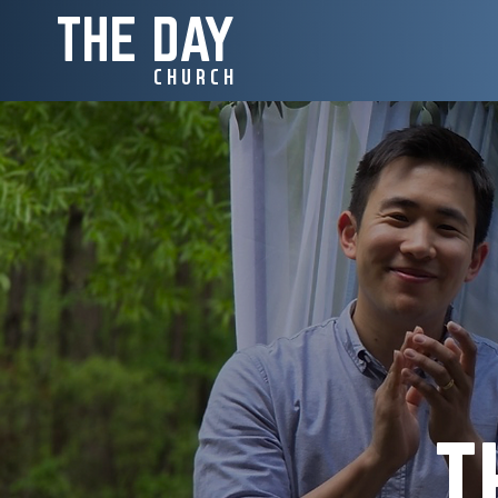
THE DAY
C H U R C H​
T