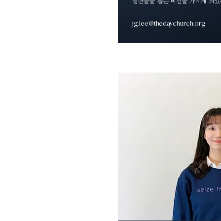
청년들을 품는 비전을 가지게 되었
jg.lee@thedaychurch.org