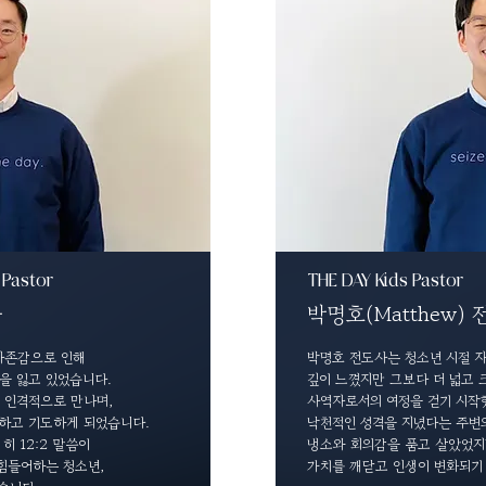
 Pastor
THE DAY Kids Pastor
사
박명호(Matthew)
자존감으로 인해
박명호 전도사는 청소년 시절
자
을 잃고 있었습니다.
깊이 느꼈지만 그보다 더 넓고 
 인격적으로 만나며,
사역자로서의 여정을 걷기 시작
하고 기도하게 되었습니다.
낙천적인 성격을 지녔다는 주변
 히 12:2 말씀이
냉소와 회의감을 품고 살았었지
 힘들어하는
청소년,
가치를 깨닫고
인생이 변화되기