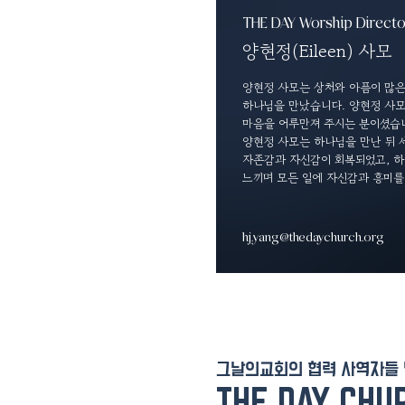
THE DAY Worship Directo
양현정(Eileen) 사모
양현정 사모는
상처와 아픔이 많
하나님을 만났습니다.
양현정 사모
마음을 어루만져 주시는 분이셨습
양현정 사모는 하나님을 만난 뒤
자존감과 자신감이 회복되었고,
하
느끼며
모든 일에 자신감과 흥미를
hj.yang@thedaychurch.org
​그날의교회의 협력 사역자들
THE DAY CHU