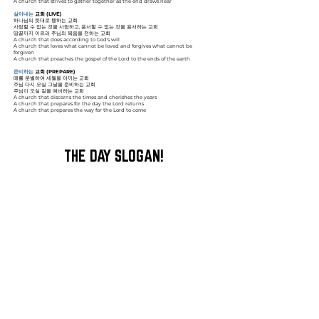
A church that strives to gather together as the end draws near
살아내는
교회 (LIVE)
하나님의 뜻대로 행하는 교회
사랑할 수 없는 것을 사랑하고, 용서할 수 없는 것을 용서하는 교회
땅끝까지 이르러 주님의 복음을 전하는 교회
A church that does according to God's will
A church that loves what cannot be loved and forgives what cannot be
forgiven
A church that preaches the gospel of the Lord to the ends of the earth
준비하는
교회 (PREPARE)
때를 분별하여 세월을 아끼는 교회
주님 다시 오실 그날을 준비하는 교회
주님이 오실 길을 예비하는 교회
A church that discerns the times and cherishes the years
A church that prepares for the day the Lord returns
A church that prepares the way for the Lord to come
THE DAY SLOGAN!
그날의교회가 외치는 한가지!
그날
의 영광을 위하여
For the Glory of
THE DAY
나는 선한 싸움을 싸우고 나의 달려갈 길을 마치고 믿음을 지켰으니
이제 후로는 나를 위하여 의의 면류관이 예비되었으므로
주 곧 의로우신 재판장이
그 날
에 내게 주실 것이며
내게만 아니라 주의 나타나심을 사모하는 모든 자에게도니라
​_딤후 4:7-8​
Back