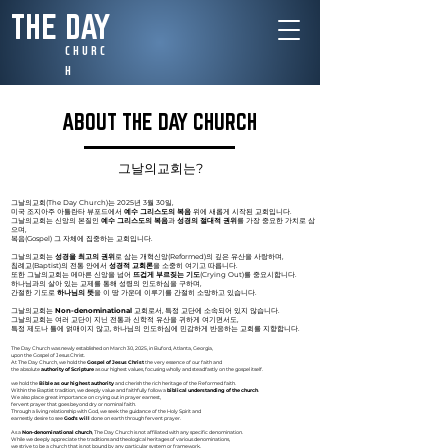
THE DAY
C H U R C
H​
ABOUT THE DAY CHURCH
그날의교회는?
그날의교회(The Day Church)
는 2025년 3월 30일,
미국 조지아주 아틀란타 뷰포드에서
예수 그리스도의 복음
위에 새롭게 시작된 교회입니다.
그날의교회는 신앙의 본질인
예수 그리스도의 복음
과
성경의 절대적 권위
를 가장 중요한 가치로 삼
으며,
복음(Gospel) 그 자체에 집중하는 교회입니다.
그날의교회는
성경을 최고의 권위
로 삼는
개혁신앙(Reformed)의 깊은 유산을 사랑하며,
침례교(Baptist)
의 전통 안에서
성경적 교회론
을 소중히 여기고 따릅니다.
또한 그날의교회는 메마른 신앙을 넘어
뜨겁게 부르짖는 기도
(Crying Out)
를 중요시합니다.
하나님과의 살아 있는 교제를 통해 성령의 인도하심을 구하며,
간절한 기도
로
하나님의 뜻
을 이 땅 가운데 이루기를 간절히 소망하고 있습니다.
그날의교회는
Non-denominational
교회로서, 특정 교단에 소속되어 있지 않습니다.
그날의교회는 여러 교단이 지닌 전통과 신학적 유산을 귀하게 여기면서도,
특정 제도나 틀에 얽매이지 않고, 하나님의 인도하심에 민감하게 반응하는 교회를 지향합니다.
The Day Church was newly established on March 30, 2025, in Buford, Atlanta, Georgia,
upon the Gospel of Jesus Christ.
At The Day Church, we hold the
Gospel of Jesus Christ
the very essence of our faith and
the absolute
authority of Scripture
as our highest values, focusing wholly and steadfastly on the gospel itself.
we hold the
Bible as our highest authority
and cherish the rich heritage of the Reformed faith.
Within the Baptist tradition, we deeply value and faithfully follow a
biblical understanding of the church
.
We also place great importance on crying out in prayer earnest,
fervent prayer that goes beyond dry or nominal faith.
Through a living relationship with God, we seek the guidance of the Holy Spirit and
earnestly desire to see
God's will
done on earth through fervent prayer.
As a
Non-denominational church
, The Day Church is not affiliated with any specific denomination.
While we deeply appreciate the traditions and theological heritages of various denominations,
we strive to be a church that is not bound by any particular system or framework,