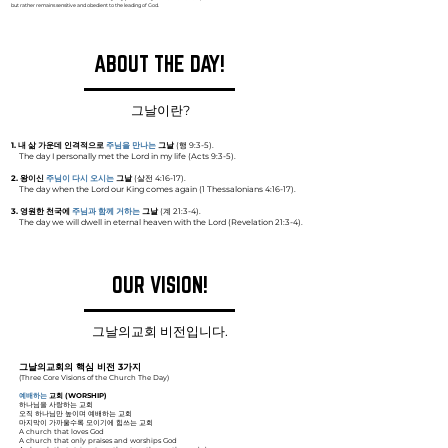
but rather remains sensitive and obedient to the leading of God.
ABOUT THE DAY!
그날이란?
1. 내 삶 가운데 인격적으로
주님을 만나는
그날
(행 9:3-5).
The day I personally met the Lord in my life (Acts 9:3-5).
2. 왕이신
주님이 다시 오시는
그날
(살전 4:16-17).
The day when the Lord our King comes again (1 Thessalonians 4:16-17).
3. 영원한 천국에
주님과 함께 거하는
그날
(계 21:3-4).
The day we will dwell in eternal heaven with the Lord (Revelation 21:3-4).
OUR VISION!
그날의교회 비전입니다.
그날의교회의 핵심 비전 3가지
(Three Core Visions of the Church The Day)
예배하는
교회 (WORSHIP)
하나님을 사랑하는 교회
오직 하나님만 높이며 예배하는 교회
마지막이 가까울수록 모이기에 힘쓰는 교회
A church that loves God
A church that only praises and worships God